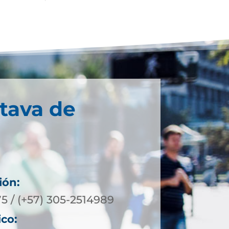
tava de
ión:
5 / (+57) 305-2514989
ico: