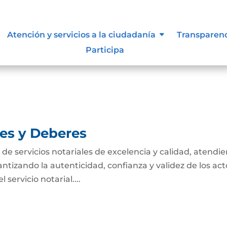
tivas de los procesos
Atención y servicios a la ciudadanía
Transparen
Participa
nes y Deberes
n de servicios notariales de excelencia y calidad, atendi
antizando la autenticidad, confianza y validez de los act
servicio notarial....