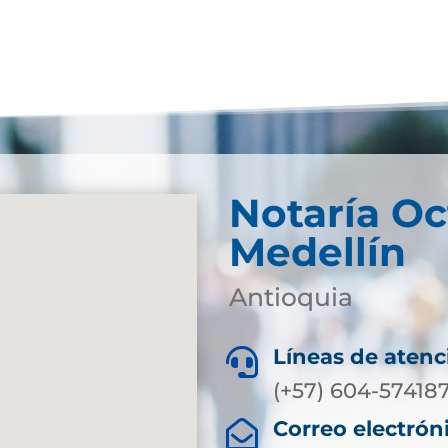
Notaría Oc
Medellín
Antioquia
Líneas de atenc

(+57) 604-574187
Correo electrón
