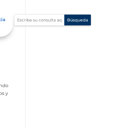
cia
endo
os y