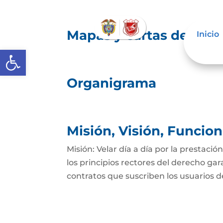
Mapas y cartas descrip
Inicio
Abrir barra de herramientas
Organigrama
Misión, Visión, Funcio
Misión: Velar día a día por la prestació
los principios rectores del derecho gar
contratos que suscriben los usuarios del 