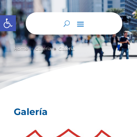
Abrir barra de herramientas
Home
Galeria
Galería
9
9
Galería