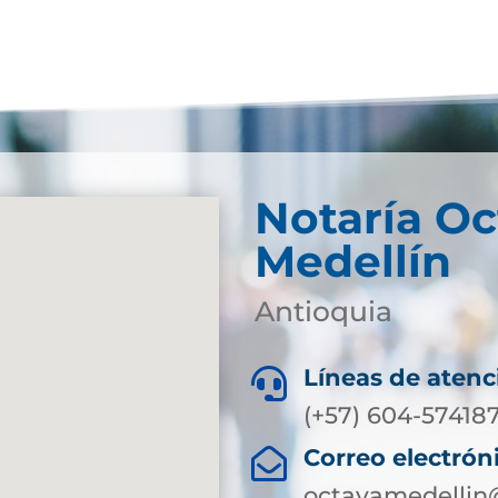
Notaría Oc
Medellín
Antioquia
Líneas de atenc

(+57) 604-574187
Correo electrón

octavamedellin