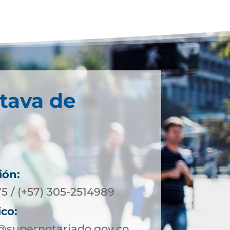
tava de
ión:
5 / (+57) 305-2514989
ico:
@supernotariado.gov.co