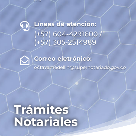
Líneas de atención:

(+57) 604-4291600 /
(+57) 305-2514989
Correo eletrónico:

octavamedellin@supernotariado.gov.co
Trámites
Notariales