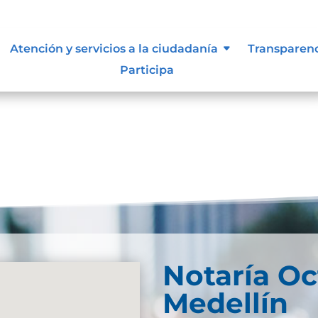
ue les aplique de interés.
Atención y servicios a la ciudadanía
Transparen
Participa
Notaría Oc
Medellín