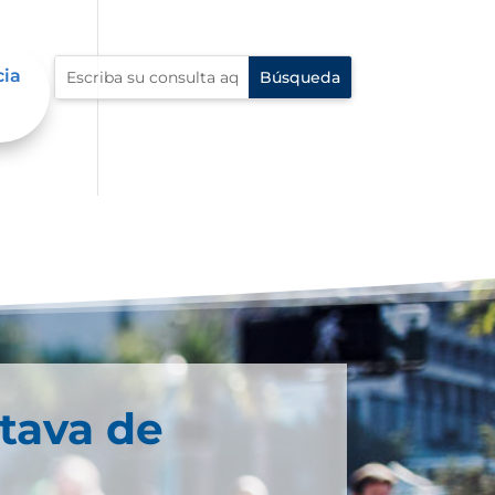
cia
tava de