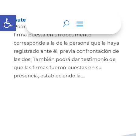
Abrir barra de herramientas
Autenticación de Firma
Podrá dar testimonio escrito de que la
firma puesta en un documento
corresponde a la de la persona que la haya
registrado ante él, previa confrontación de
las dos. También podrá dar testimonio de
que las firmas fueron puestas en su
presencia, estableciendo la...