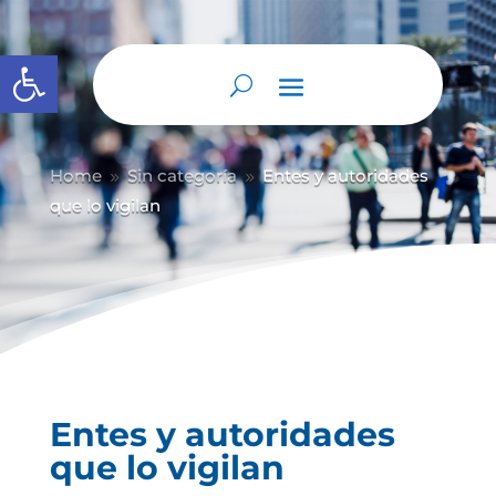
Abrir barra de herramientas
Home
Sin categoría
Entes y autoridades
9
9
que lo vigilan
Entes y autoridades
que lo vigilan