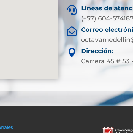
Líneas de atenc

(+57) 604-574187
Correo electrón

octavamedellin
Dirección:

Carrera 45 # 53 
onales