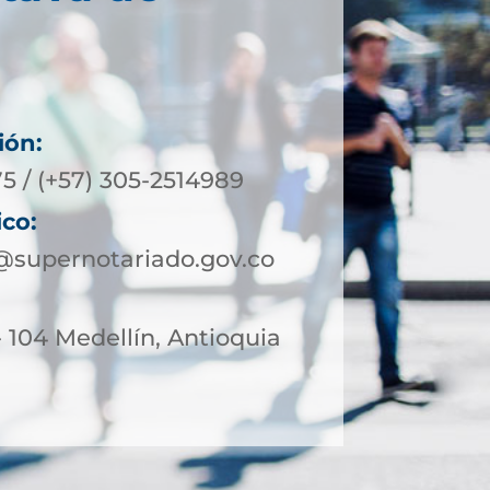
ión:
5 / (+57) 305-2514989
ico:
@supernotariado.gov.co
- 104 Medellín, Antioquia