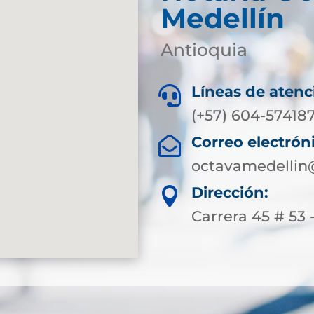
Medellín
Antioquia
Líneas de atenc

(+57) 604-574187
Correo electrón

octavamedellin
Dirección:

Carrera 45 # 53 