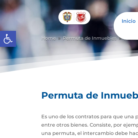
Inicio
Abrir barra de herramientas
Home
Permuta de Inmuebles
Permu
9
9
Permuta de Inmueb
Es uno de los contratos para que una p
entre otros bienes. Consiste, por ejem
una permuta, el intercambio debe hacer